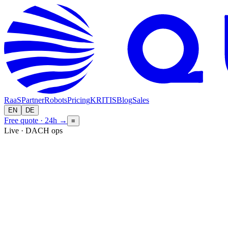
RaaS
Partner
Robots
Pricing
KRITIS
Blog
Sales
EN
DE
Free quote · 24h
→
≡
Live · DACH ops