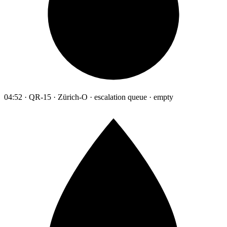
04:52 · QR-15 · Zürich-O · escalation queue · empty