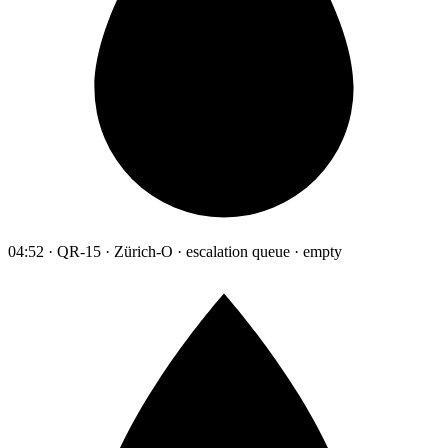
04:52 · QR-15 · Zürich-O · escalation queue · empty