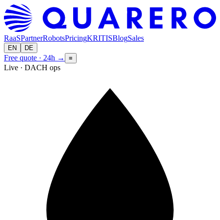
RaaS
Partner
Robots
Pricing
KRITIS
Blog
Sales
EN
DE
Free quote · 24h
→
≡
Live · DACH ops