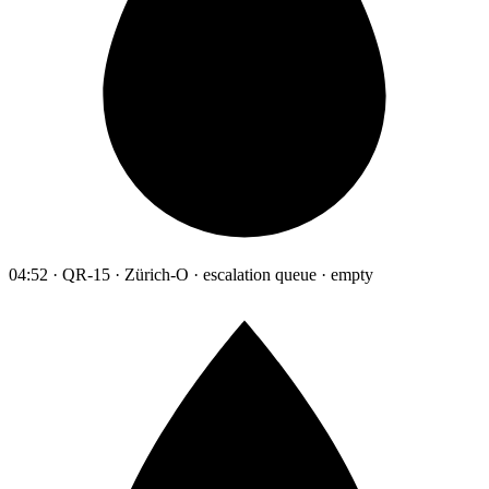
04:52 · QR-15 · Zürich-O · escalation queue · empty