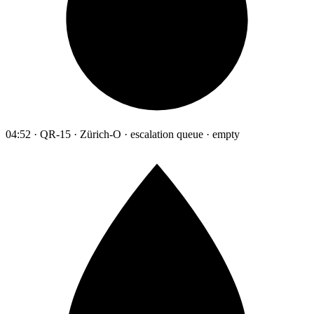
04:52 · QR-15 · Zürich-O · escalation queue · empty