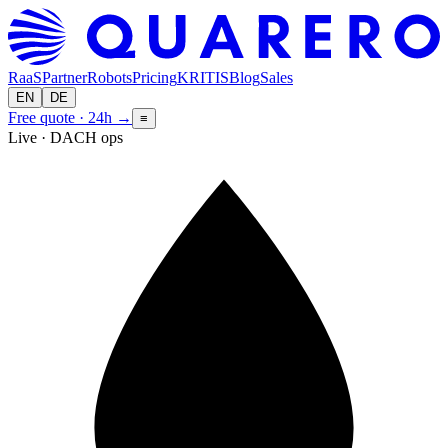
RaaS
Partner
Robots
Pricing
KRITIS
Blog
Sales
EN
DE
Free quote · 24h
→
≡
Live · DACH ops