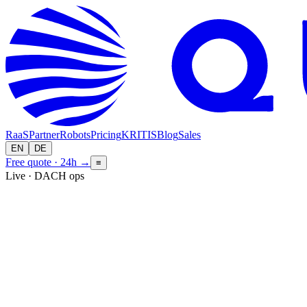
RaaS
Partner
Robots
Pricing
KRITIS
Blog
Sales
EN
DE
Free quote · 24h
→
≡
Live · DACH ops