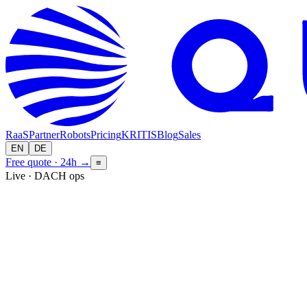
RaaS
Partner
Robots
Pricing
KRITIS
Blog
Sales
EN
DE
Free quote · 24h
→
≡
Live · DACH ops