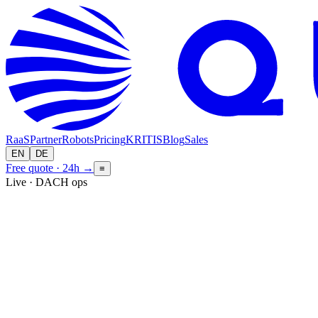
RaaS
Partner
Robots
Pricing
KRITIS
Blog
Sales
EN
DE
Free quote · 24h
→
≡
Live · DACH ops