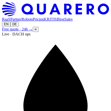
RaaS
Partner
Robots
Pricing
KRITIS
Blog
Sales
EN
DE
Free quote · 24h
→
≡
Live · DACH ops