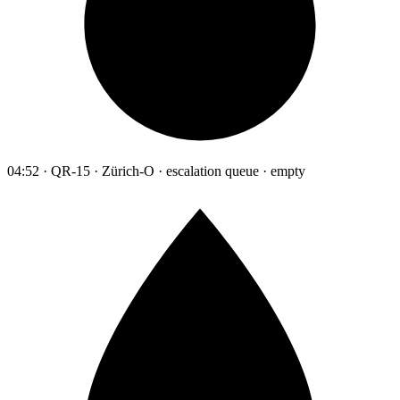
04:52 · QR-15 · Zürich-O · escalation queue · empty