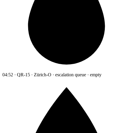
04:52 · QR-15 · Zürich-O · escalation queue · empty