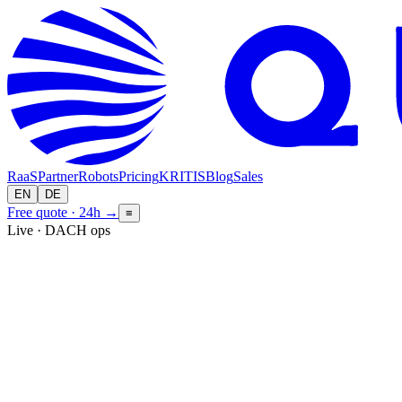
RaaS
Partner
Robots
Pricing
KRITIS
Blog
Sales
EN
DE
Free quote · 24h
→
≡
Live · DACH ops