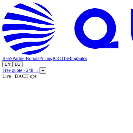
RaaS
Partner
Robots
Pricing
KRITIS
Blog
Sales
EN
DE
Free quote · 24h
→
≡
Live · DACH ops