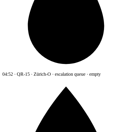
04:52 · QR-15 · Zürich-O · escalation queue · empty