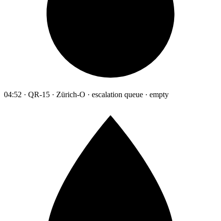
04:52 · QR-15 · Zürich-O · escalation queue · empty