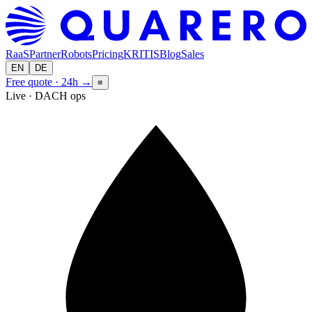
RaaS
Partner
Robots
Pricing
KRITIS
Blog
Sales
EN
DE
Free quote · 24h
→
≡
Live · DACH ops