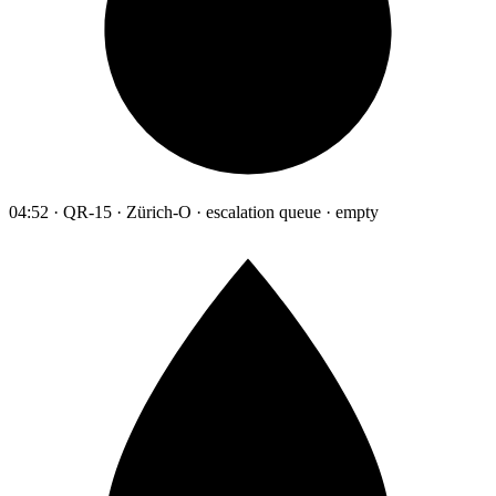
04:52 · QR-15 · Zürich-O · escalation queue · empty