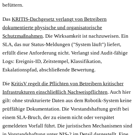
befüttern.
Das
KRITIS-Dachgesetz verlangt von Betreibern
dokumentierte physische und organisatorische
Schutzmaßnahmen
. Die Wirksamkeit ist nachzuweisen. Ein
SLA, das nur Status-Meldungen ("System läuft") liefert,
erfüllt diese Anforderung nicht. Verlangt sind Audit-fähige
Logs: Ereignis-ID, Zeitstempel, Klassifikation,
Eskalationspfad, abschließende Bewertung.
Die
KritisV regelt die Pflichten von Betreibern kritischer
Infrastrukturen einschließlich Nachweispflichten
. Auch hier
gilt: ohne strukturierte Daten aus dem Robotik-System keine
prüffähige Dokumentation. Die Vorstandshaftung greift bei
einem SLA-Bruch, der zu einem nicht oder verspätet
gemeldeten Vorfall führt. Die juristischen Mechanismen sind
in
Vorstandshaftung unter NIS-2
im Detail dargestellt. Eine