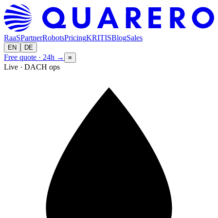
RaaS
Partner
Robots
Pricing
KRITIS
Blog
Sales
EN
DE
Free quote · 24h
→
≡
Live · DACH ops