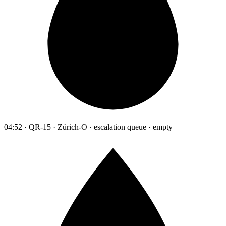
04:52 · QR-15 · Zürich-O · escalation queue · empty