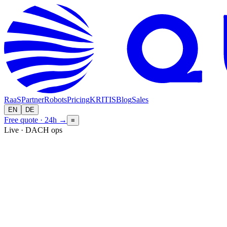
RaaS
Partner
Robots
Pricing
KRITIS
Blog
Sales
EN
DE
Free quote · 24h
→
≡
Live · DACH ops