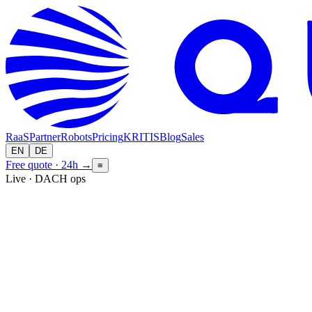
RaaS
Partner
Robots
Pricing
KRITIS
Blog
Sales
EN
DE
Free quote · 24h
→
≡
Live · DACH ops