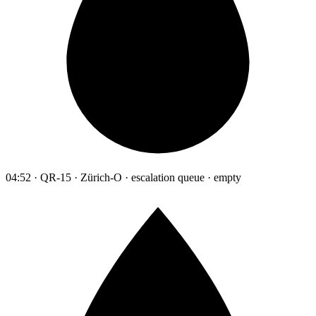
04:52 · QR-15 · Zürich-O · escalation queue · empty