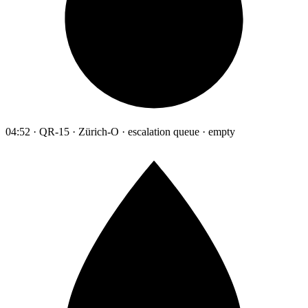
04:52 · QR-15 · Zürich-O · escalation queue · empty