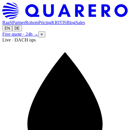
RaaS
Partner
Robots
Pricing
KRITIS
Blog
Sales
EN
DE
Free quote · 24h
→
≡
Live · DACH ops