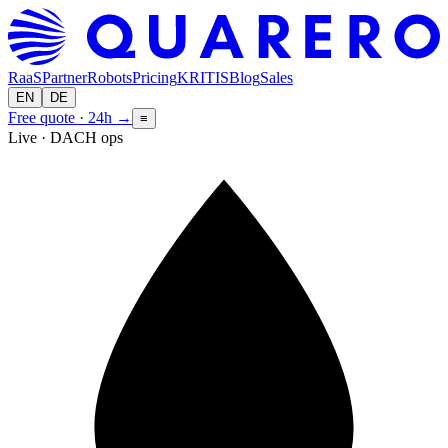
RaaS
Partner
Robots
Pricing
KRITIS
Blog
Sales
EN
DE
Free quote · 24h
→
≡
Live · DACH ops