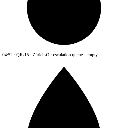
04:52 · QR-15 · Zürich-O · escalation queue · empty