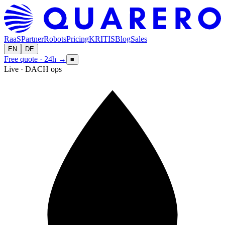
RaaS
Partner
Robots
Pricing
KRITIS
Blog
Sales
EN
DE
Free quote · 24h
→
≡
Live · DACH ops