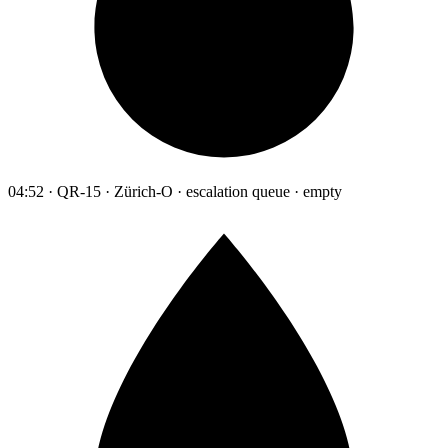
04:52 · QR-15 · Zürich-O · escalation queue · empty