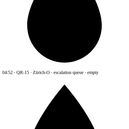
04:52 · QR-15 · Zürich-O · escalation queue · empty