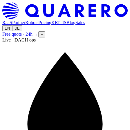
RaaS
Partner
Robots
Pricing
KRITIS
Blog
Sales
EN
DE
Free quote · 24h
→
≡
Live · DACH ops