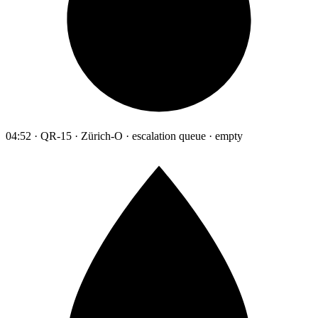
04:52 · QR-15 · Zürich-O · escalation queue · empty