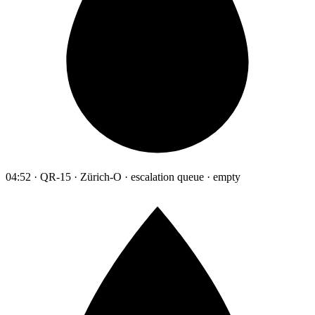
04:52 · QR-15 · Zürich-O · escalation queue · empty