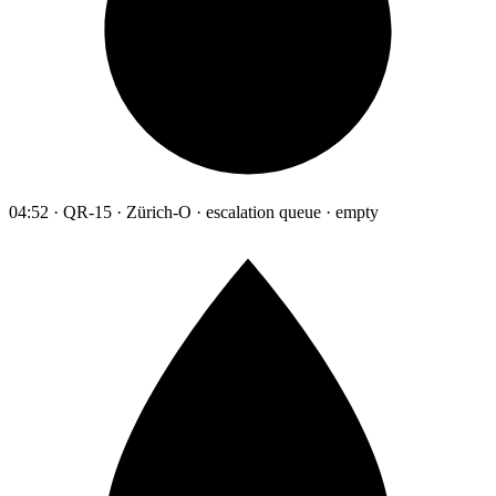
04:52 · QR-15 · Zürich-O · escalation queue · empty