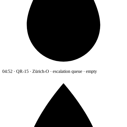
04:52 · QR-15 · Zürich-O · escalation queue · empty