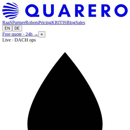
RaaS
Partner
Robots
Pricing
KRITIS
Blog
Sales
EN
DE
Free quote · 24h
→
≡
Live · DACH ops