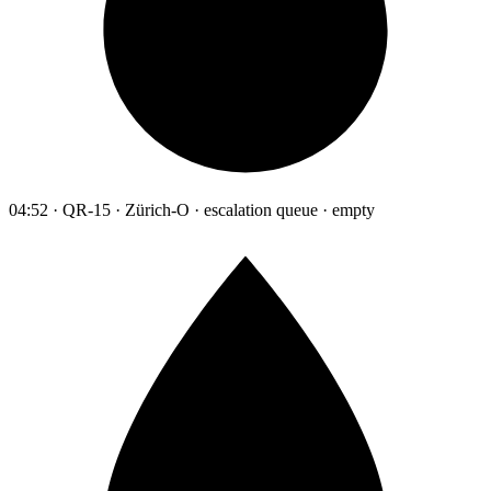
04:52 · QR-15 · Zürich-O · escalation queue · empty