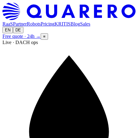
RaaS
Partner
Robots
Pricing
KRITIS
Blog
Sales
EN
DE
Free quote · 24h
→
≡
Live · DACH ops