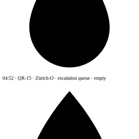
04:52 · QR-15 · Zürich-O · escalation queue · empty