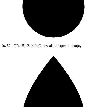
04:52 · QR-15 · Zürich-O · escalation queue · empty