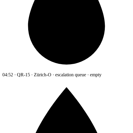
04:52 · QR-15 · Zürich-O · escalation queue · empty