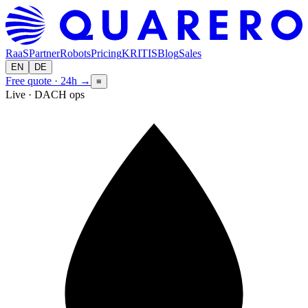
RaaS
Partner
Robots
Pricing
KRITIS
Blog
Sales
EN
DE
Free quote · 24h
→
≡
Live · DACH ops