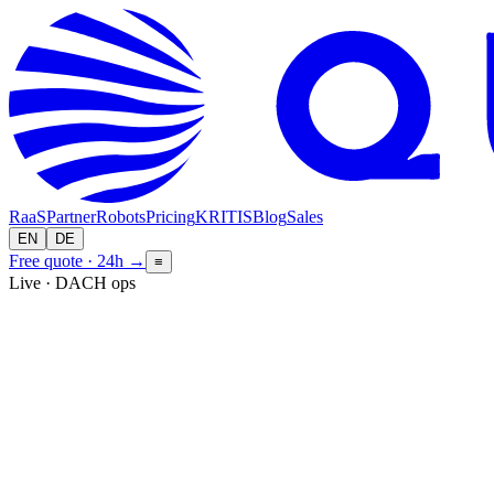
RaaS
Partner
Robots
Pricing
KRITIS
Blog
Sales
EN
DE
Free quote · 24h
→
≡
Live · DACH ops