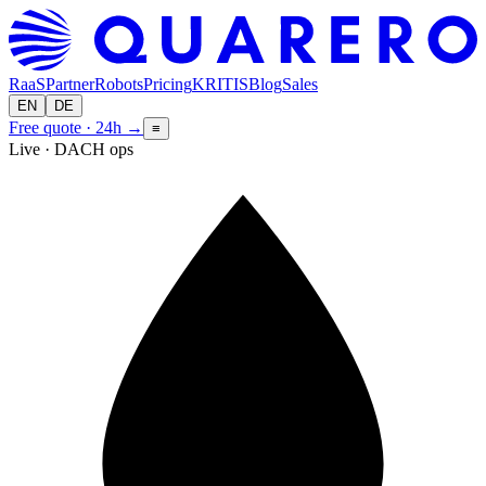
RaaS
Partner
Robots
Pricing
KRITIS
Blog
Sales
EN
DE
Free quote · 24h
→
≡
Live · DACH ops