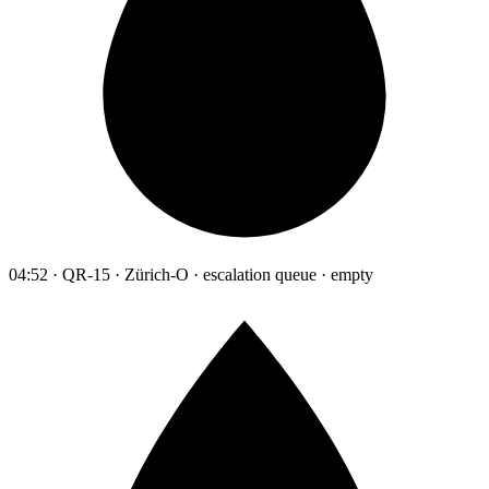
04:52 · QR-15 · Zürich-O · escalation queue · empty