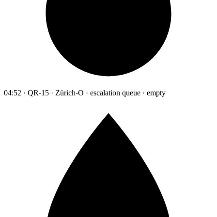
04:52 · QR-15 · Zürich-O · escalation queue · empty