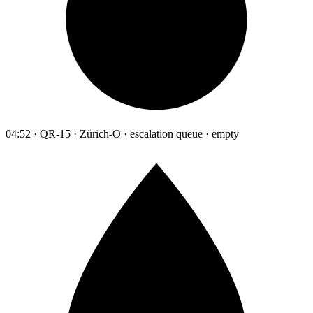
04:52 · QR-15 · Zürich-O · escalation queue · empty