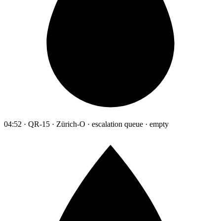
04:52 · QR-15 · Zürich-O · escalation queue · empty