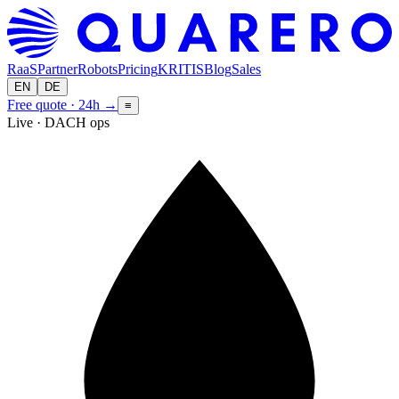
RaaS
Partner
Robots
Pricing
KRITIS
Blog
Sales
EN
DE
Free quote · 24h
→
≡
Live · DACH ops