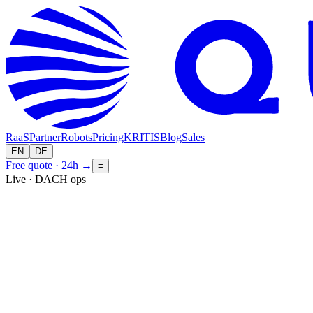
RaaS
Partner
Robots
Pricing
KRITIS
Blog
Sales
EN
DE
Free quote · 24h
→
≡
Live · DACH ops