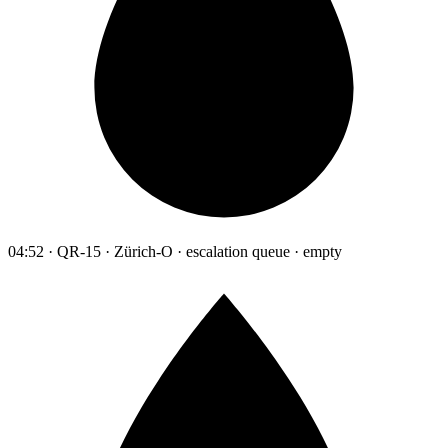
04:52 · QR-15 · Zürich-O · escalation queue · empty