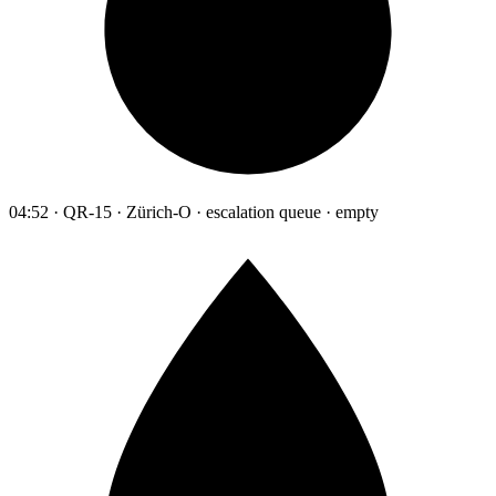
04:52 · QR-15 · Zürich-O · escalation queue · empty