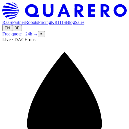
RaaS
Partner
Robots
Pricing
KRITIS
Blog
Sales
EN
DE
Free quote · 24h
→
≡
Live · DACH ops