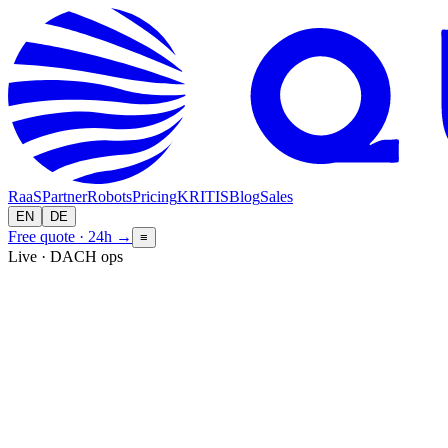
RaaS
Partner
Robots
Pricing
KRITIS
Blog
Sales
EN
DE
Free quote · 24h
→
≡
Live · DACH ops