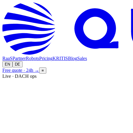
RaaS
Partner
Robots
Pricing
KRITIS
Blog
Sales
EN
DE
Free quote · 24h
→
≡
Live · DACH ops