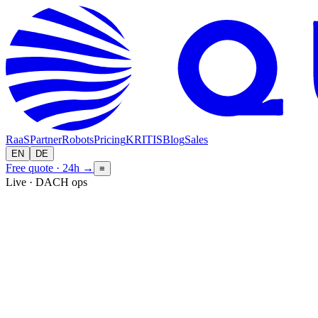
RaaS
Partner
Robots
Pricing
KRITIS
Blog
Sales
EN
DE
Free quote · 24h
→
≡
Live · DACH ops