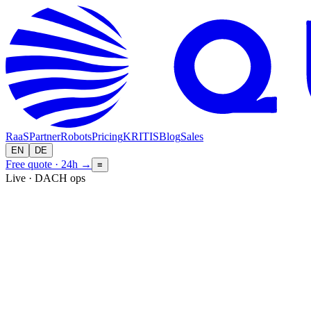
RaaS
Partner
Robots
Pricing
KRITIS
Blog
Sales
EN
DE
Free quote · 24h
→
≡
Live · DACH ops