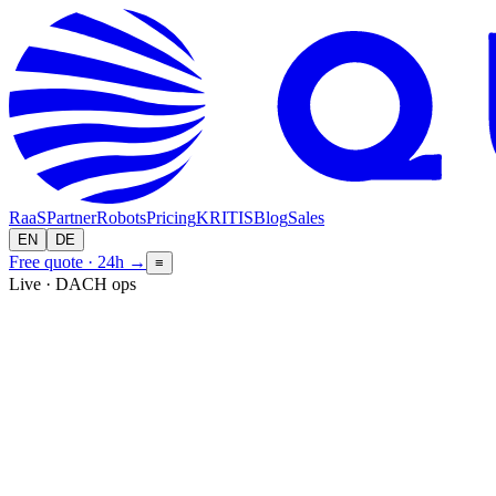
RaaS
Partner
Robots
Pricing
KRITIS
Blog
Sales
EN
DE
Free quote · 24h
→
≡
Live · DACH ops