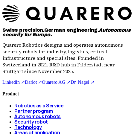
Swiss precision.
German engineering.
Autonomous
security for Europe.
Quarero Robotics designs and operates autonomous
security robots for industry, logistics, critical
infrastructure and special sites. Founded in
Switzerland in 2021. R&D hub in Filderstadt near
Stuttgart since November 2025.
LinkedIn ↗
Darlot ↗
Quarero AG ↗
Dr. Nagel ↗
Product
Robotics as a Service
Partner program
Autonomous robots
Security robot
Technology
Areas of application