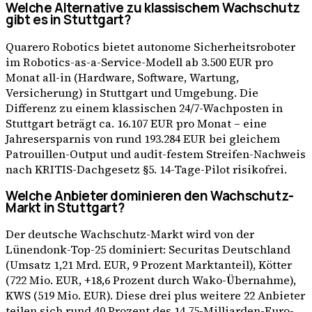
Welche Alternative zu klassischem Wachschutz
gibt es in Stuttgart?
Quarero Robotics bietet autonome Sicherheitsroboter
im Robotics-as-a-Service-Modell ab 3.500 EUR pro
Monat all-in (Hardware, Software, Wartung,
Versicherung) in Stuttgart und Umgebung. Die
Differenz zu einem klassischen 24/7-Wachposten in
Stuttgart beträgt ca. 16.107 EUR pro Monat – eine
Jahresersparnis von rund 193.284 EUR bei gleichem
Patrouillen-Output und audit-festem Streifen-Nachweis
nach KRITIS-Dachgesetz §5. 14-Tage-Pilot risikofrei.
Welche Anbieter dominieren den Wachschutz-
Markt in Stuttgart?
Der deutsche Wachschutz-Markt wird von der
Lünendonk-Top-25 dominiert: Securitas Deutschland
(Umsatz 1,21 Mrd. EUR, 9 Prozent Marktanteil), Kötter
(722 Mio. EUR, +18,6 Prozent durch Wako-Übernahme),
KWS (519 Mio. EUR). Diese drei plus weitere 22 Anbieter
teilen sich rund 40 Prozent des 14,75-Milliarden-Euro-