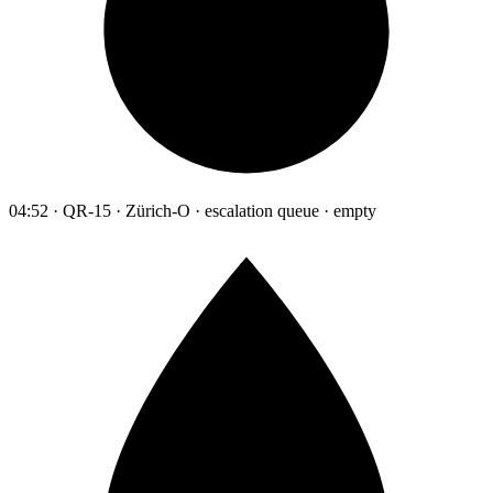
04:52 · QR-15 · Zürich-O · escalation queue · empty