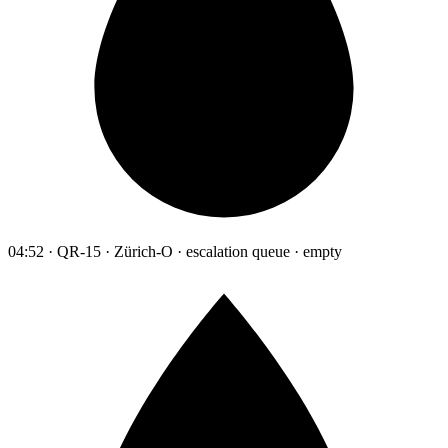
04:52 · QR-15 · Zürich-O · escalation queue · empty