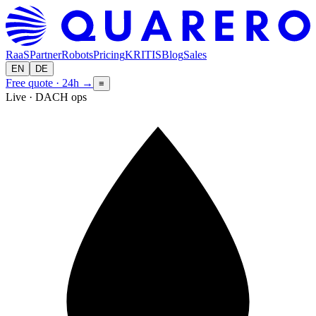
RaaS
Partner
Robots
Pricing
KRITIS
Blog
Sales
EN
DE
Free quote · 24h
→
≡
Live · DACH ops