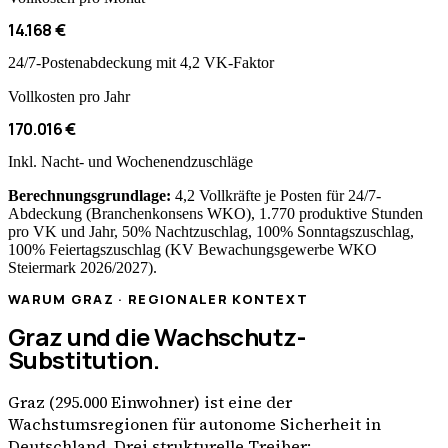
14.168 €
24/7-Postenabdeckung mit 4,2 VK-Faktor
Vollkosten pro Jahr
170.016 €
Inkl. Nacht- und Wochenendzuschläge
Berechnungsgrundlage:
4,2 Vollkräfte je Posten für 24/7-
Abdeckung (Branchenkonsens
WKO
), 1.770 produktive Stunden
pro VK und Jahr,
50
% Nachtzuschlag,
100
% Sonntagszuschlag,
100
% Feiertagszuschlag (
KV Bewachungsgewerbe WKO
Steiermark
2026/2027).
WARUM
GRAZ
· REGIONALER KONTEXT
Graz
und die Wachschutz-
Substitution.
Graz
(
295.000
Einwohner) ist eine der
Wachstumsregionen für autonome Sicherheit in
Deutschland. Drei strukturelle Treiber: