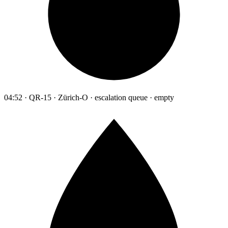
04:52 · QR-15 · Zürich-O · escalation queue · empty