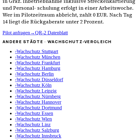
in
Graz
. Inbetriebnahme inklusive Streckenkartierung
und Personal- schulung erfolgt in einer Arbeitswoche.
Wer im Pilotzeitraum abbricht, zahlt 0 EUR. Nach Tag
14 liegt die Rückgaberate unter 2 Prozent.
Pilot anfragen
→
QR-2 Datenblatt
ANDERE STÄDTE · WACHSCHUTZ-VERGLEICH
›
Wachschutz
Stuttgart
›
Wachschutz
München
›
Wachschutz
Frankfurt
›
Wachschutz
Hamburg
›
Wachschutz
Berlin
›
Wachschutz
Düsseldorf
›
Wachschutz
Köln
›
Wachschutz
Leipzig
›
Wachschutz
Nürnberg
›
Wachschutz
Hannover
›
Wachschutz
Dortmund
›
Wachschutz
Essen
›
Wachschutz
Wien
›
Wachschutz
Linz
›
Wachschutz
Salzburg
›
Wachschutz
Innsbruck