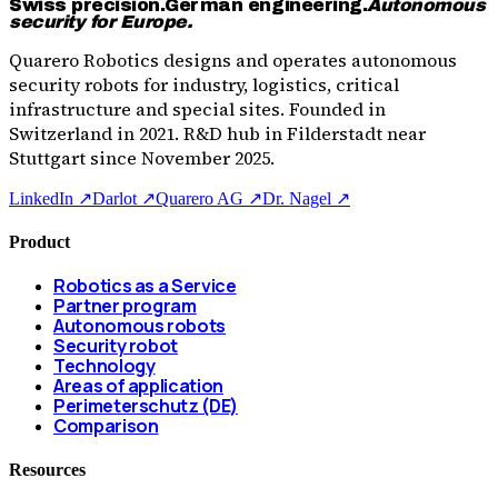
Swiss precision.
German engineering.
Autonomous
security for Europe.
Quarero Robotics designs and operates autonomous
security robots for industry, logistics, critical
infrastructure and special sites. Founded in
Switzerland in 2021. R&D hub in Filderstadt near
Stuttgart since November 2025.
LinkedIn ↗
Darlot ↗
Quarero AG ↗
Dr. Nagel ↗
Product
Robotics as a Service
Partner program
Autonomous robots
Security robot
Technology
Areas of application
Perimeterschutz (DE)
Comparison
Resources