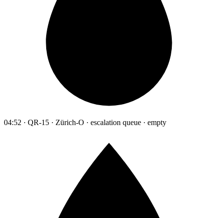
04:52 · QR-15 · Zürich-O · escalation queue · empty