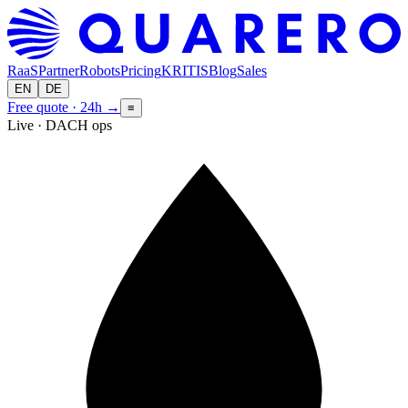
RaaS
Partner
Robots
Pricing
KRITIS
Blog
Sales
EN
DE
Free quote · 24h
→
≡
Live · DACH ops