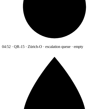
04:52 · QR-15 · Zürich-O · escalation queue · empty