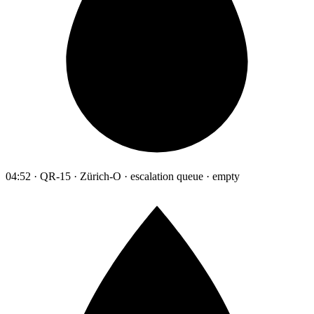
04:52 · QR-15 · Zürich-O · escalation queue · empty