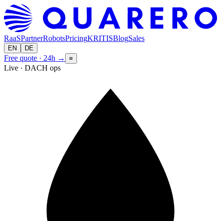
RaaS
Partner
Robots
Pricing
KRITIS
Blog
Sales
EN
DE
Free quote · 24h
→
≡
Live · DACH ops