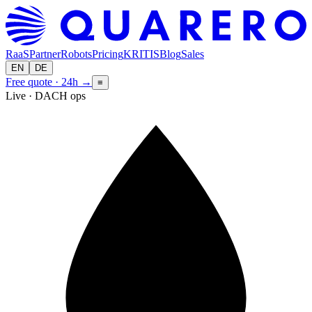
RaaS
Partner
Robots
Pricing
KRITIS
Blog
Sales
EN
DE
Free quote · 24h
→
≡
Live · DACH ops