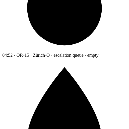
04:52 · QR-15 · Zürich-O · escalation queue · empty