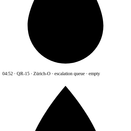
04:52 · QR-15 · Zürich-O · escalation queue · empty