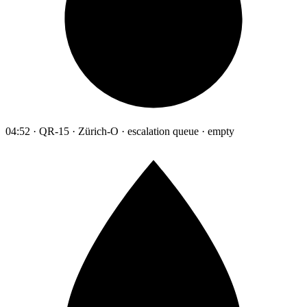
04:52 · QR-15 · Zürich-O · escalation queue · empty