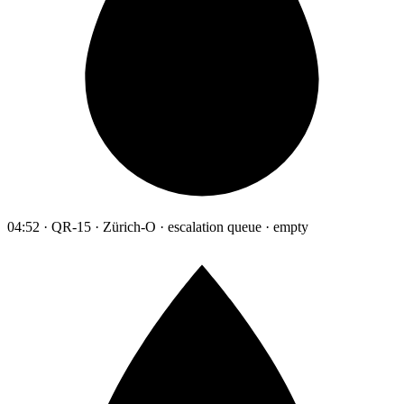
04:52 · QR-15 · Zürich-O · escalation queue · empty