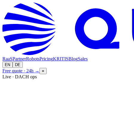
RaaS
Partner
Robots
Pricing
KRITIS
Blog
Sales
EN
DE
Free quote · 24h
→
≡
Live · DACH ops