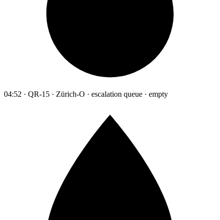
04:52 · QR-15 · Zürich-O · escalation queue · empty