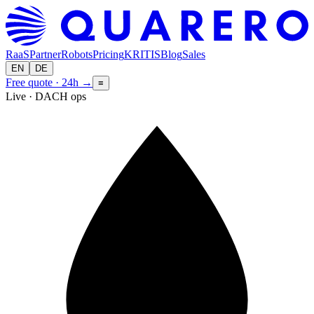
RaaS
Partner
Robots
Pricing
KRITIS
Blog
Sales
EN
DE
Free quote · 24h
→
≡
Live · DACH ops