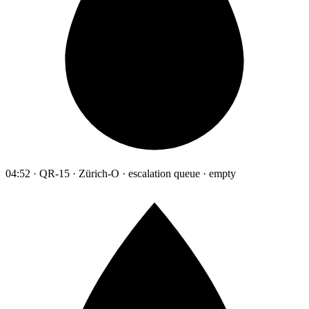
04:52 · QR-15 · Zürich-O · escalation queue · empty