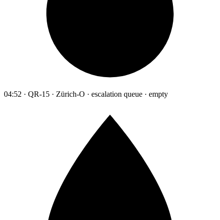
04:52 · QR-15 · Zürich-O · escalation queue · empty