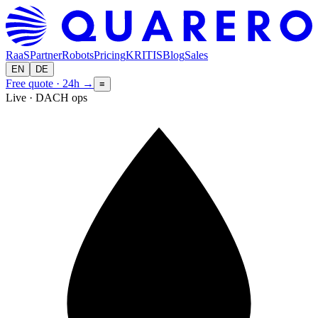
RaaS
Partner
Robots
Pricing
KRITIS
Blog
Sales
EN
DE
Free quote · 24h
→
≡
Live · DACH ops