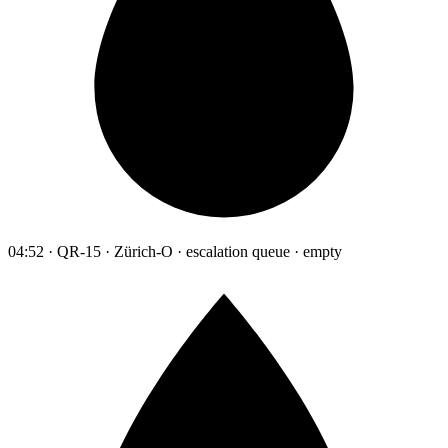
04:52 · QR-15 · Zürich-O · escalation queue · empty