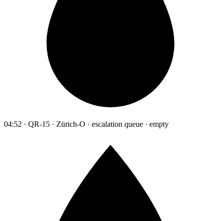
04:52 · QR-15 · Zürich-O · escalation queue · empty