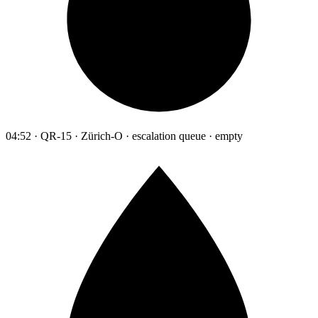
04:52 · QR-15 · Zürich-O · escalation queue · empty