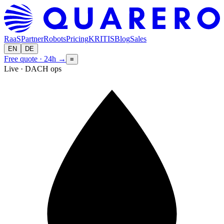
RaaS
Partner
Robots
Pricing
KRITIS
Blog
Sales
EN
DE
Free quote · 24h
→
≡
Live · DACH ops