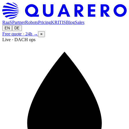
RaaS
Partner
Robots
Pricing
KRITIS
Blog
Sales
EN
DE
Free quote · 24h
→
≡
Live · DACH ops