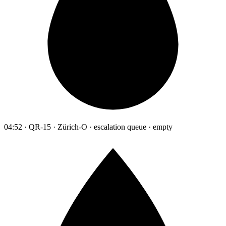
04:52 · QR-15 · Zürich-O · escalation queue · empty