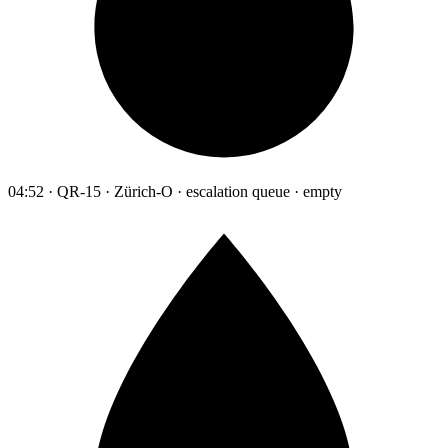
04:52 · QR-15 · Zürich-O · escalation queue · empty