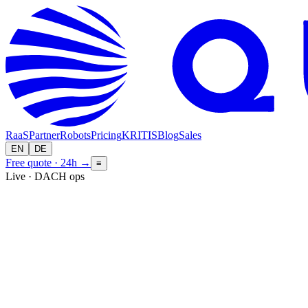
RaaS
Partner
Robots
Pricing
KRITIS
Blog
Sales
EN
DE
Free quote · 24h
→
≡
Live · DACH ops