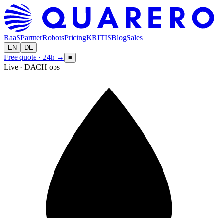
RaaS
Partner
Robots
Pricing
KRITIS
Blog
Sales
EN
DE
Free quote · 24h
→
≡
Live · DACH ops