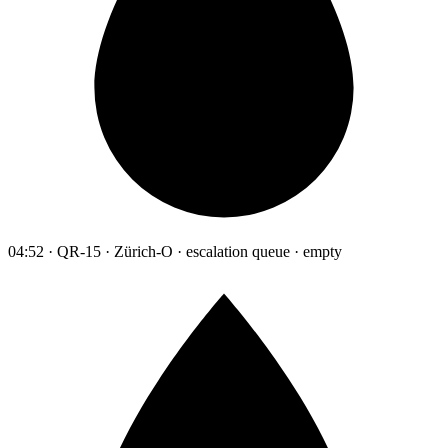
04:52 · QR-15 · Zürich-O · escalation queue · empty