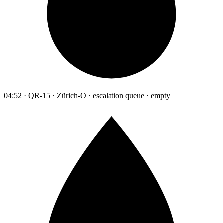
04:52 · QR-15 · Zürich-O · escalation queue · empty