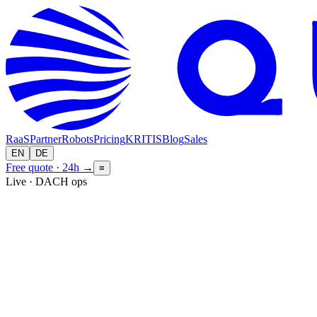
RaaS
Partner
Robots
Pricing
KRITIS
Blog
Sales
EN
DE
Free quote · 24h
→
≡
Live · DACH ops