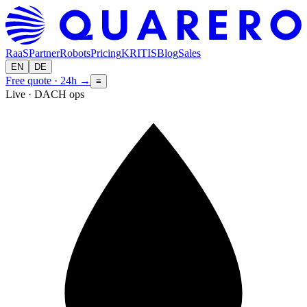
RaaS
Partner
Robots
Pricing
KRITIS
Blog
Sales
EN
DE
Free quote · 24h
→
≡
Live · DACH ops