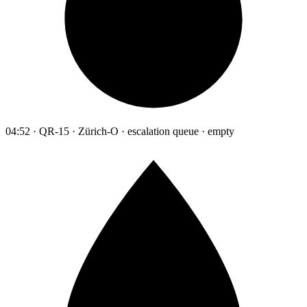
04:52 · QR-15 · Zürich-O · escalation queue · empty