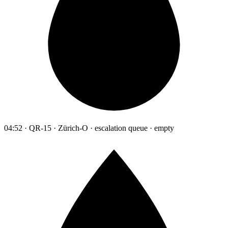
04:52 · QR-15 · Zürich-O · escalation queue · empty