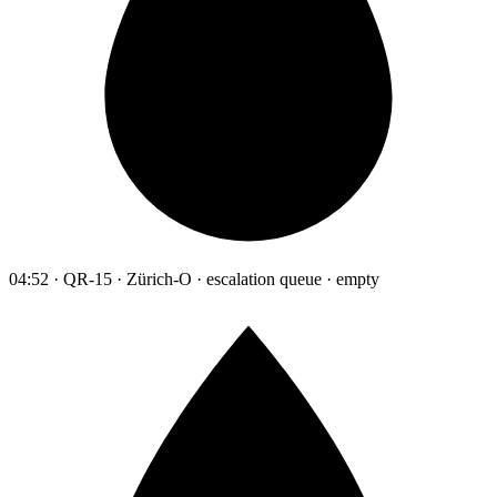
04:52 · QR-15 · Zürich-O · escalation queue · empty