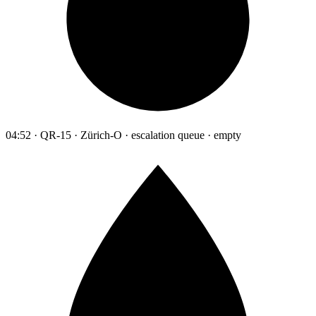
04:52 · QR-15 · Zürich-O · escalation queue · empty