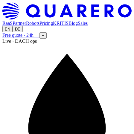
RaaS
Partner
Robots
Pricing
KRITIS
Blog
Sales
EN
DE
Free quote · 24h
→
≡
Live · DACH ops