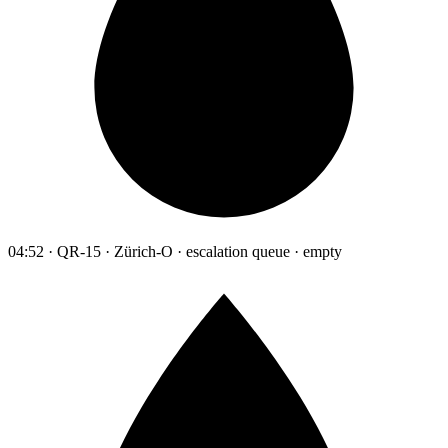
04:52 · QR-15 · Zürich-O · escalation queue · empty