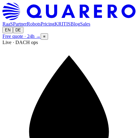
RaaS
Partner
Robots
Pricing
KRITIS
Blog
Sales
EN
DE
Free quote · 24h
→
≡
Live · DACH ops