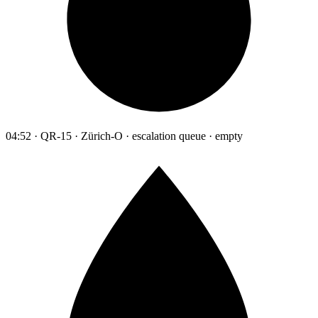
04:52 · QR-15 · Zürich-O · escalation queue · empty