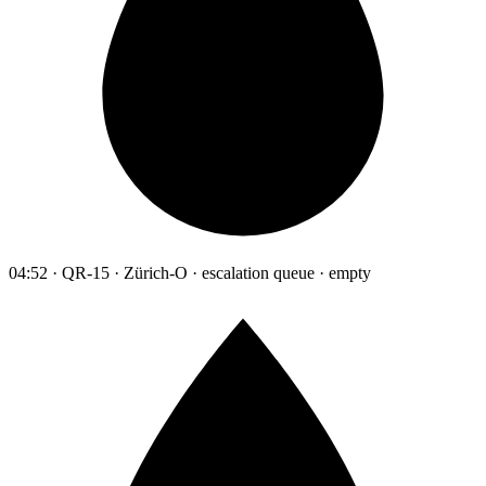
04:52 · QR-15 · Zürich-O · escalation queue · empty