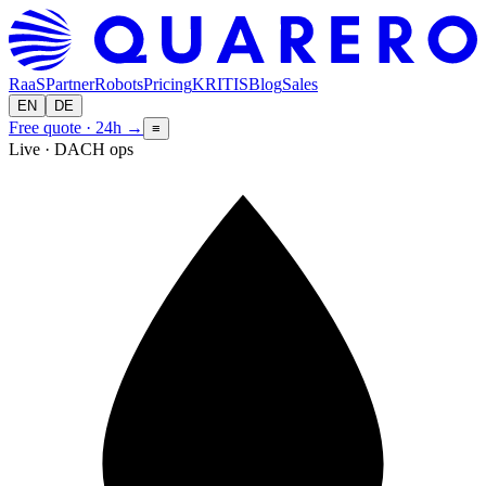
RaaS
Partner
Robots
Pricing
KRITIS
Blog
Sales
EN
DE
Free quote · 24h
→
≡
Live · DACH ops