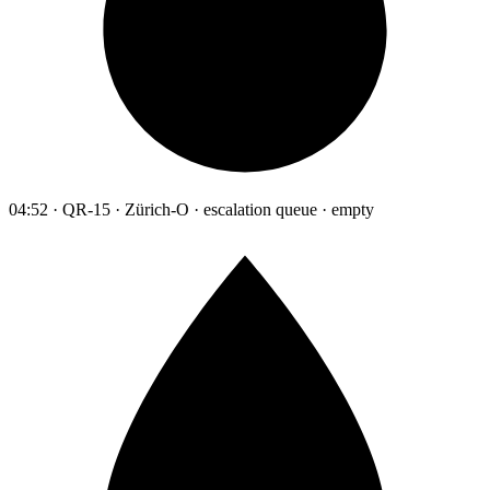
04:52 · QR-15 · Zürich-O · escalation queue · empty