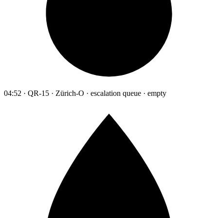
04:52 · QR-15 · Zürich-O · escalation queue · empty