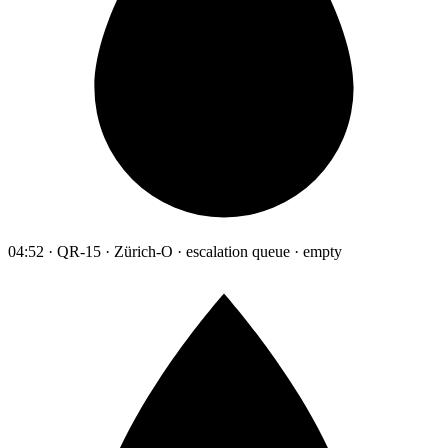
04:52 · QR-15 · Zürich-O · escalation queue · empty