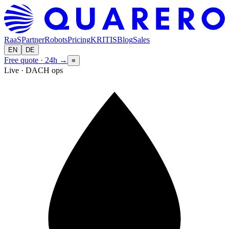
RaaS
Partner
Robots
Pricing
KRITIS
Blog
Sales
EN
DE
Free quote · 24h
→
≡
Live · DACH ops