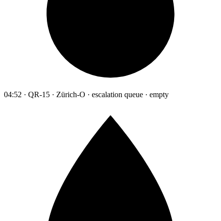
04:52 · QR-15 · Zürich-O · escalation queue · empty