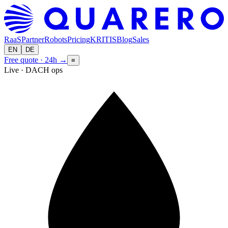
RaaS
Partner
Robots
Pricing
KRITIS
Blog
Sales
EN
DE
Free quote · 24h
→
≡
Live · DACH ops