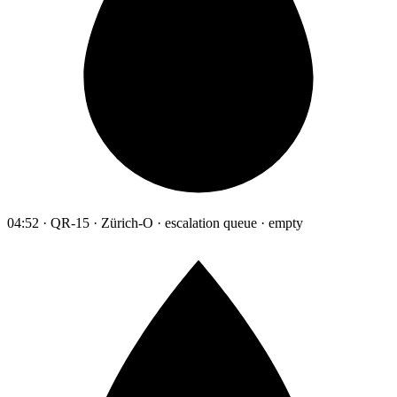
04:52 · QR-15 · Zürich-O · escalation queue · empty