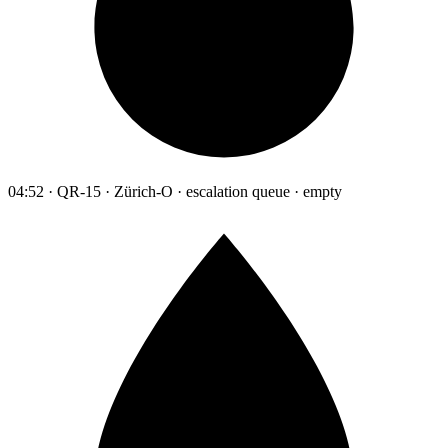
04:52 · QR-15 · Zürich-O · escalation queue · empty