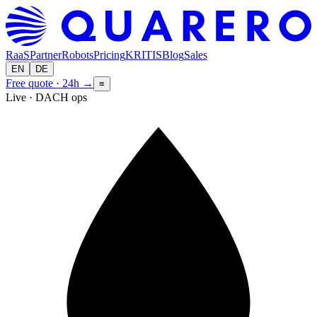
RaaS
Partner
Robots
Pricing
KRITIS
Blog
Sales
EN
DE
Free quote · 24h
→
≡
Live · DACH ops