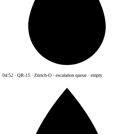
04:52 · QR-15 · Zürich-O · escalation queue · empty